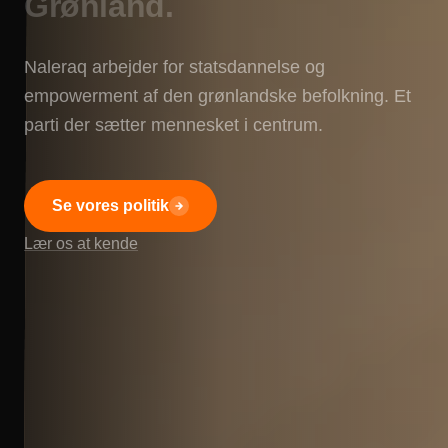
Grønland.
Naleraq arbejder for statsdannelse og
empowerment af den grønlandske befolkning. Et
parti der sætter mennesket i centrum.
Se vores politik
Lær os at kende