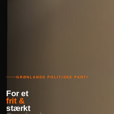
GRØNLANDS POLITISKE PARTI
For et
frit &
stærkt