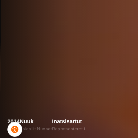
Tilgængelighed
SKRIFTSTØRRELSE
A
A
A
Høj kontrast
Reducér animation
2014
Nuuk
Inatsisartut
Nulstil indstillinger
Stiftet
Kalaallit Nunaat
Repræsenteret i