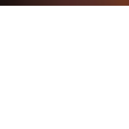
OM NALERAQ
Et parti
for alle
grønlændere.
Naleraq er et grønlandsk politisk parti der kæmper
for statsdannelse og empowerment af den
grønlandske befolkning. Vi tror på, at Grønland
har styrken og ressourcerne til at forme sin egen
fremtid.