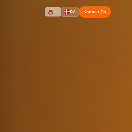
Kontakt Os
KL
DA
Naleraq
tration
Facebook