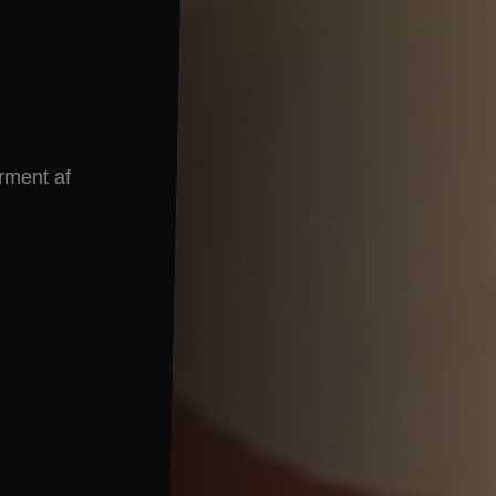
.
rment af