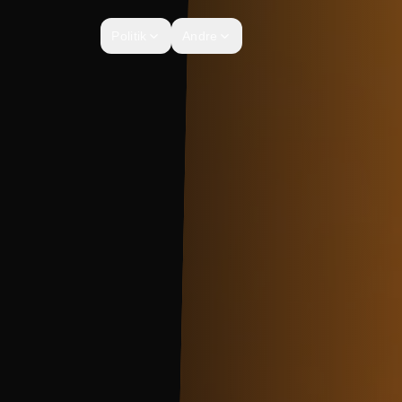
Politik
Andre
Mærkesager
Sekrætariatet
Ni mærkesager der definerer 
Partiets sekrætariat og adminis
Seneste nyt fra Naleraq
Nyheder og opdateringer fra 