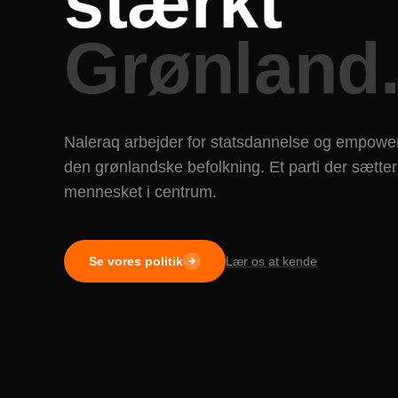
stærkt
Grønland
Naleraq arbejder for statsdannelse og empowe
den grønlandske befolkning. Et parti der sætter
mennesket i centrum.
Se vores politik
Lær os at kende